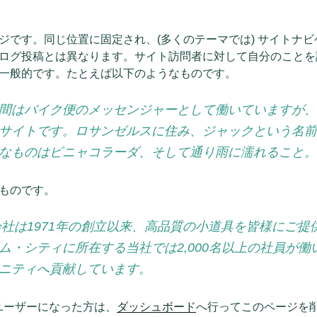
ジです。同じ位置に固定され、(多くのテーマでは) サイトナ
ログ投稿とは異なります。サイト訪問者に対して自分のことを
一般的です。たとえば以下のようなものです。
間はバイク便のメッセンジャーとして働いていますが、
サイトです。ロサンゼルスに住み、ジャックという名前
なものはピニャコラーダ、そして通り雨に濡れること。
ものです。
式会社は1971年の創立以来、高品質の小道具を皆様にご
ム・シティに所在する当社では2,000名以上の社員が働
ニティへ貢献しています。
ss ユーザーになった方は、
ダッシュボード
へ行ってこのページを