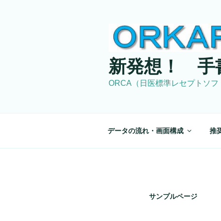
コ
ン
テ
ン
ツ
新発想！ 手
へ
ス
ORCA（日医標準レセプトソフ
キ
ッ
プ
データの流れ・画面構成
推
サンプルページ